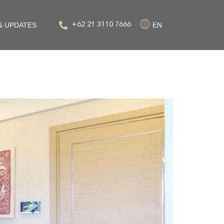
& UPDATES
+62 21 3110 7666
EN