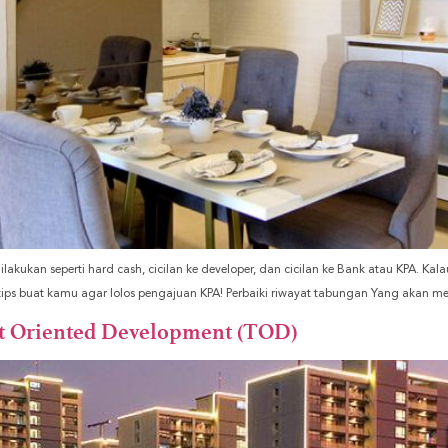
akukan seperti hard cash, cicilan ke developer, dan cicilan ke Bank atau KPA. K
i tips buat kamu agar lolos pengajuan KPA! Perbaiki riwayat tabungan Yang akan me
it Oriented Development (TOD)