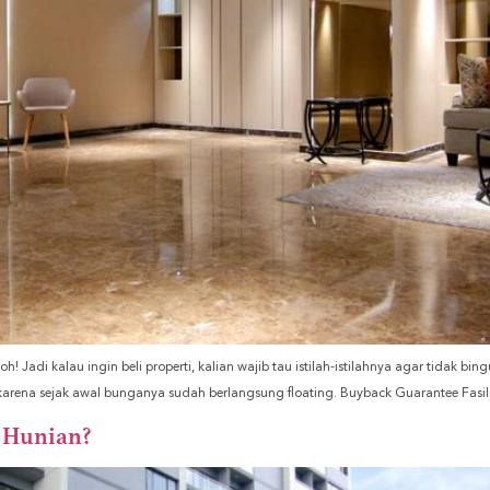
h! Jadi kalau ingin beli properti, kalian wajib tau istilah-istilahnya agar tidak bi
ix karena sejak awal bunganya sudah berlangsung floating. Buyback Guarantee Fas
i Hunian?