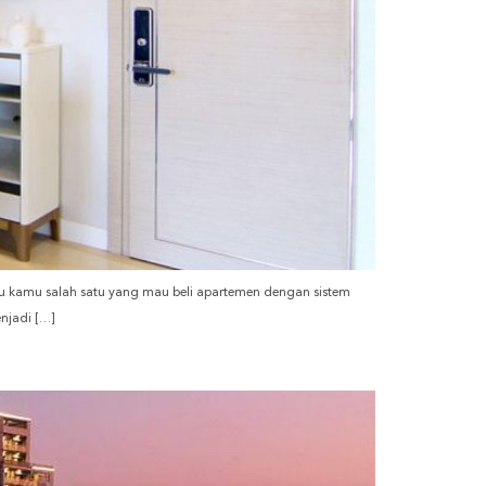
alau kamu salah satu yang mau beli apartemen dengan sistem
njadi […]