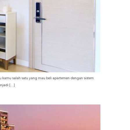
alau kamu salah satu yang mau beli apartemen dengan sistem
njadi […]