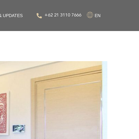
& UPDATES
+62 21 3110 7666
EN