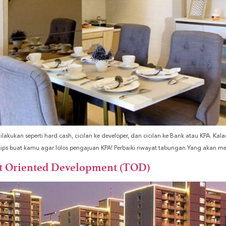
akukan seperti hard cash, cicilan ke developer, dan cicilan ke Bank atau KPA. K
i tips buat kamu agar lolos pengajuan KPA! Perbaiki riwayat tabungan Yang akan me
it Oriented Development (TOD)