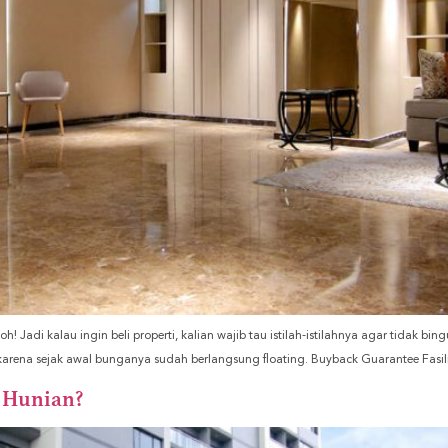
h! Jadi kalau ingin beli properti, kalian wajib tau istilah-istilahnya agar tidak bi
ix karena sejak awal bunganya sudah berlangsung floating. Buyback Guarantee Fas
i Hunian?